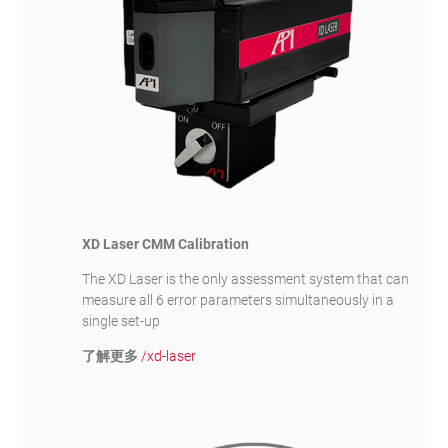
XD Laser CMM Calibration
The XD Laser is the only assessment system that can
measure all 6 error parameters simultaneously in a
single set-up
了解更多
/xd-laser