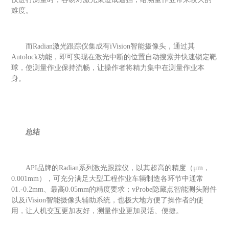
难度。
而
R
adian
激光跟踪仪集成有
i
Vision
智能摄像头，通过其
A
utolock
功能，即可实现在激光中断的位置自动搜索并快速锁定靶
球，使测量作业保持流畅，让操作者将精力集中在测量作业本
身。
总结
API
品牌的
R
adian
系列激光跟踪仪，以其超高的精度（
μm，
0
.001mm
），可充分满足大型工程作业车辆制造各环节中通常
0
1.
-
0.2mm
、最高
0
.05mm
的精度要求；
vProbe
隐藏点智能测头附件
以及
i
Vision
智能摄像头辅助系统，也极大地方便了操作者的使
用，让人机交互更加友好，测量作业更加灵活、便捷。