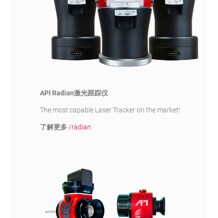
API Radian激光跟踪仪
The most capable Laser Tracker on the market!
了解更多
/radian