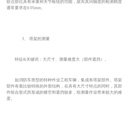
铰点部位具有承重和关节枢纽的功能，故而其同轴度的检测精度
通常要求在
0
.05mm
。
3、
塔架的测量
特征
&关键词：大尺寸、测量难度大（部件遮挡）。
如消防车类型的特种作业工程车辆，集成有塔架部件。塔架
部件有着比较特殊的外形结构，在具有大尺寸特点的同时，其部
件组合形式所形成的镂空和遮挡较多，给测量作业带来较大的难
度。