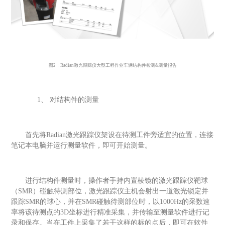
图
2：
Radian
激光跟踪仪大型工程作业车辆结构件检测
&测量报告
1、
对结构件的测量
首先将
R
adian
激光跟踪仪架设在待测工件旁适宜的位置，连接
笔记本电脑并运行测量软件，即可开始测量。
进行结构件测量时，操作者手持内置棱镜的激光跟踪仪靶球
（
S
MR
）碰触待测部位，激光跟踪仪主机会射出一道激光锁定并
跟踪
S
MR
的球心，并在
S
MR
碰触待测部位时，以
1
000Hz
的采数速
率将该待测点的
3
D
坐标进行精准采集，并传输至测量软件进行记
录和保存。当在工件上采集了若干这样的标的点后，即可在软件