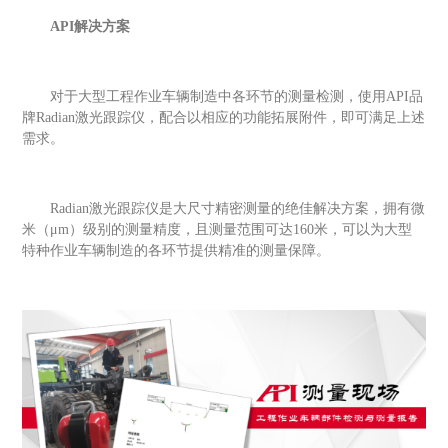
A
PI
解决方案
对于大型工程作业车辆制造中各环节的测量检测，使用
A
PI
品
牌
R
adian
激光跟踪仪，配合以相应的功能拓展附件，即可满足上述
需求。
R
adian
激光跟踪仪是大尺寸精密测量的绝佳解决方案，拥有微
米（
μm）级别的测量精度，且测量范围可达1
60
米，可以为大型
特种作业车辆制造的各环节提供精准的测量保障。